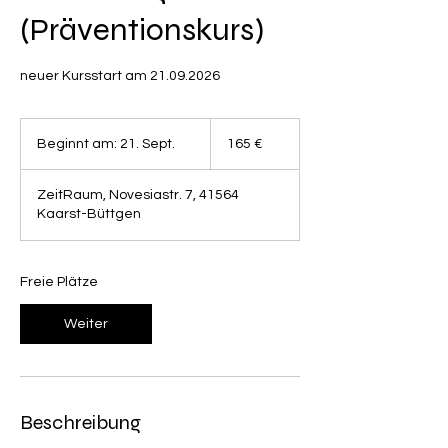
(Präventionskurs)
neuer Kursstart am 21.09.2026
165
Euro
Beginnt am: 21. Sept.
B
165 €
e
g
ZeitRaum, Novesiastr. 7, 41564
i
Kaarst-Büttgen
n
n
t
a
Freie Plätze
m
:
Weiter
2
1
.
S
e
Beschreibung
p
t