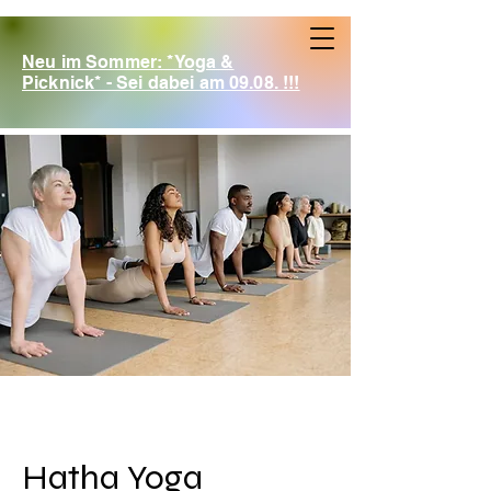
Neu im Sommer: *Yoga &
Picknick* - Sei dabei am 09.08. !!!
Hatha Yoga